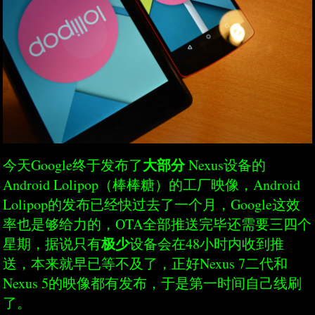
大部分
今天Google终于发布了
Nexus设备的
Android Lolipop（棒棒糖）的工厂映像，Android
Lolipop的发布已经快过去了一个月，Google这效
率也是够给力的，OTA全部推送完毕还需要三四个
极少
星期，据说只有
设备会在48小时内收到推
送，本来就早已等不及了，正好Nexus 7二代和
Nexus 5的映像都有发布，于是第一时间自己线刷
了。