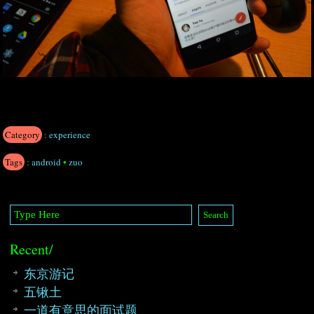
Category
:
experience
Tags
:
android
•
zuo
Recent/
东京游记
五锹土
一道有意思的面试题