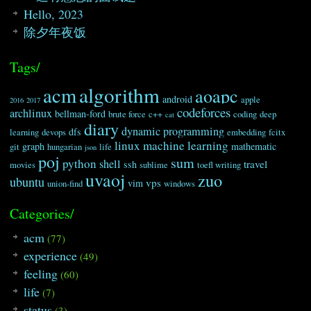
Hello, 2023
除夕年夜饭
Tags/
algorithm
acm
aoapc
android
apple
2016
2017
codeforces
archlinux
bellman-ford
brute force
c++
coding
deep
cat
diary
dynamic programming
dfs
learning
devops
embedding
fcitx
linux
machine learning
graph
mathematic
git
hungarian
life
json
poj
sum
python
shell
travel
ssh
movies
sublime
toefl writing
uvaoj
zuo
ubuntu
vps
vim
union-find
windows
Categories/
acm
(77)
experience
(49)
feeling
(60)
life
(7)
status
(3)